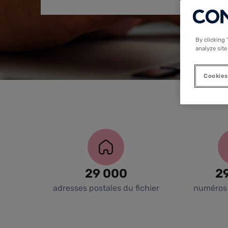
By clicking 
analyze site
Cookies
29 000
2
adresses postales du fichier
numéros 