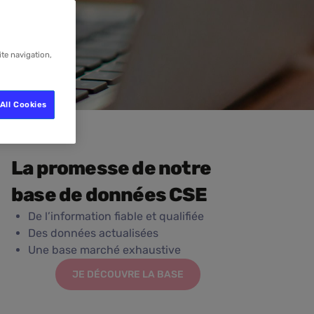
ite navigation,
All Cookies
La promesse de notre
base de données CSE
De l’information fiable et qualifiée
Des données actualisées
Une base marché exhaustive
JE DÉCOUVRE LA BASE