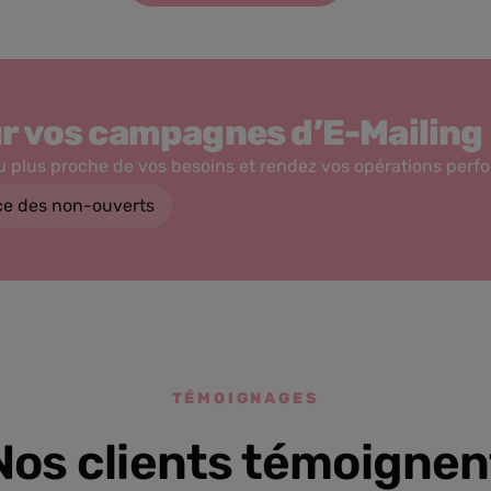
r vos campagnes d’E-Mailing
u plus proche de vos besoins et rendez vos opérations perf
nce des non-ouverts
TÉMOIGNAGES
Nos clients témoignen