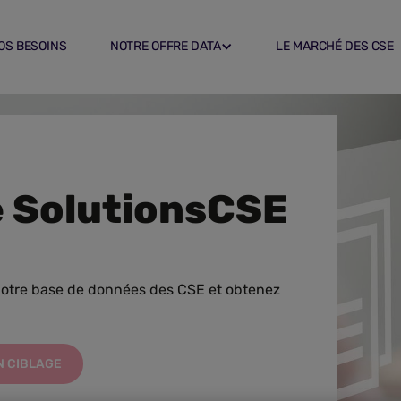
OS BESOINS
OS BESOINS
NOTRE OFFRE DATA
NOTRE OFFRE DATA
LE MARCHÉ DES CSE
LE MARCHÉ DES CSE
le SolutionsCSE
notre base de données des CSE et obtenez
N CIBLAGE